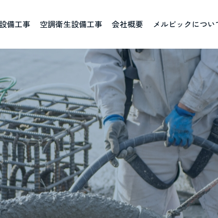
設備工事
空調衛生設備工事
会社概要
メルビックについ
ごあいさつ
資格取得一覧
ブログ
社
人