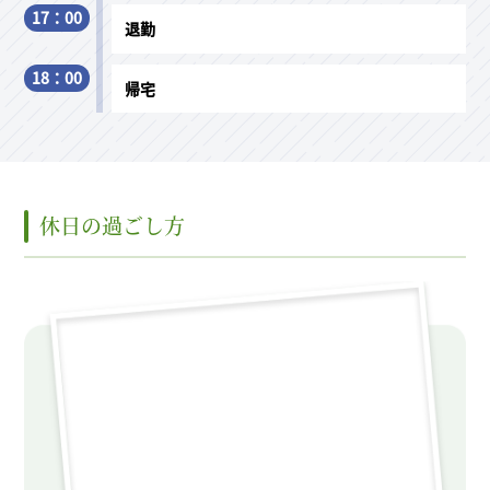
17：00
退勤
18：00
帰宅
休日の過ごし方