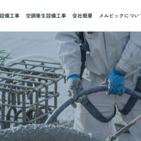
設備工事
空調衛生設備工事
会社概要
メルビックについ
ごあいさつ
資格取得一覧
ブログ
社
人