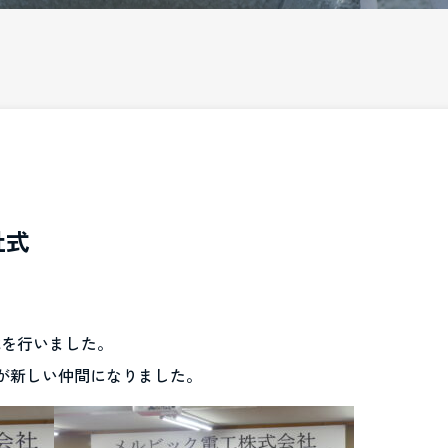
社式
式を行いました。
名が新しい仲間になりました。