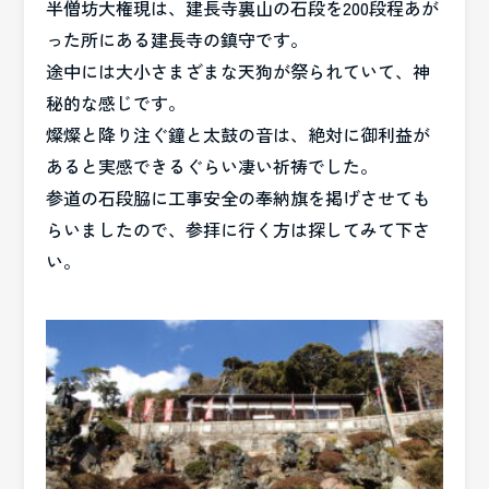
半僧坊大権現は、建長寺裏山の石段を200段程あが
った所にある建長寺の鎮守です。
途中には大小さまざまな天狗が祭られていて、神
秘的な感じです。
燦燦と降り注ぐ鐘と太鼓の音は、絶対に御利益が
あると実感できるぐらい凄い祈祷でした。
参道の石段脇に工事安全の奉納旗を掲げさせても
らいましたので、参拝に行く方は探してみて下さ
い。