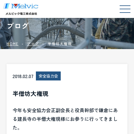
BLOG
ブログ
HOME
ブログ
半僧坊大権現
2018.02.07
安全協力会
半僧坊大権現
今年も安全協力会正副会長と役員幹部で鎌倉にあ
る建長寺の半僧大権現様にお参りに行ってきまし
た。