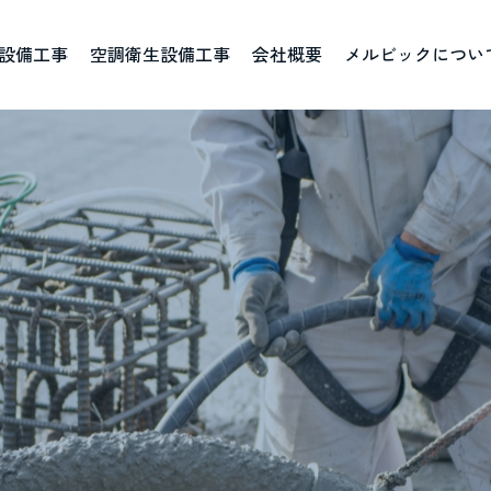
設備工事
空調衛生設備工事
会社概要
メルビックについ
ごあいさつ
資格取得一覧
ブログ
社
人