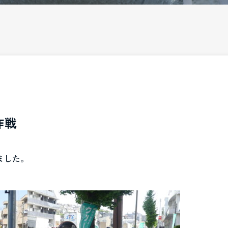
作戦
ました。