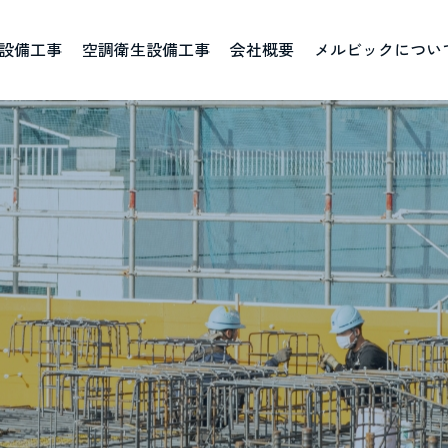
設備工事
空調衛生設備工事
会社概要
メルビックについ
ごあいさつ
資格取得一覧
ブログ
社
人