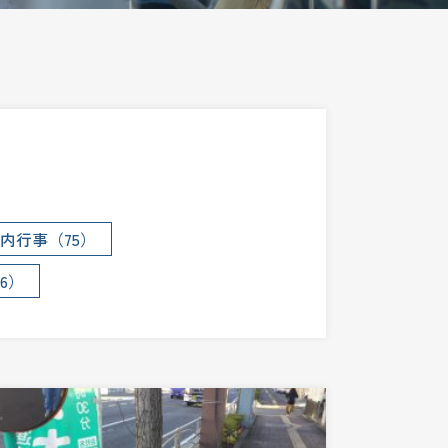
内行事（75）
6）