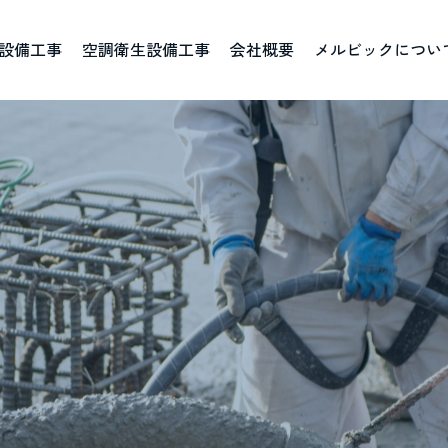
設備工事
空調衛生設備工事
会社概要
メルビックについ
ごあいさつ
資格取得一覧
ブログ
社
人