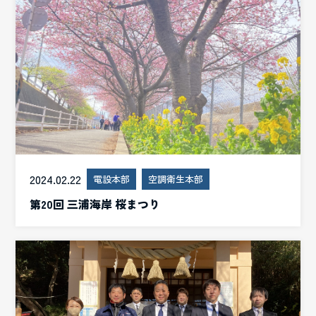
2024.02.22
電設本部
空調衛生本部
第20回 三浦海岸 桜まつり